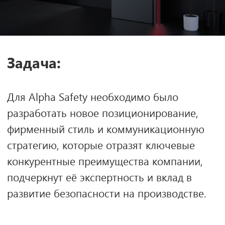
Позиционирование:
сформировать
четкую стратегию позиционирования,
которая выделит Alpha Safety среди
конкурентов и подчеркнёт её значимость
для отрасли.
Фирменный стиль:
разработать
визуальную идентичность бренда,
включая логотип, цветовую палитру и
типографику, обеспечив целостное
восприятие компании на рынке.