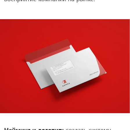
которых четко и ярко раскрывается
концепция Alpha Safety, её миссия и
преимущества.
Главной целью стало создание
мощного, уверенного и узнаваемого
бренда,
который усилит авторитет Alpha
Safety на рынке и заложит основу для